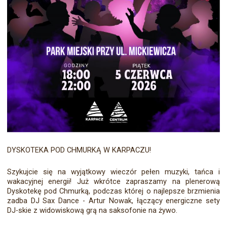
DYSKOTEKA POD CHMURKĄ W KARPACZU!
Szykujcie się na wyjątkowy wieczór pełen muzyki, tańca i
wakacyjnej energii! Już wkrótce zapraszamy na plenerową
Dyskotekę pod Chmurką, podczas której o najlepsze brzmienia
zadba DJ Sax Dance - Artur Nowak, łączący energiczne sety
DJ-skie z widowiskową grą na saksofonie na żywo.