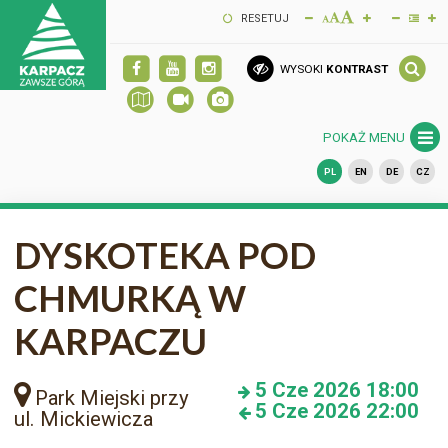
RESETUJ
WYSOKI
KONTRAST
POKAŻ MENU
PL
EN
DE
CZ
DYSKOTEKA POD
CHMURKĄ W
KARPACZU
5
Cze 2026
18:00
Park Miejski przy
5
Cze 2026
22:00
ul. Mickiewicza