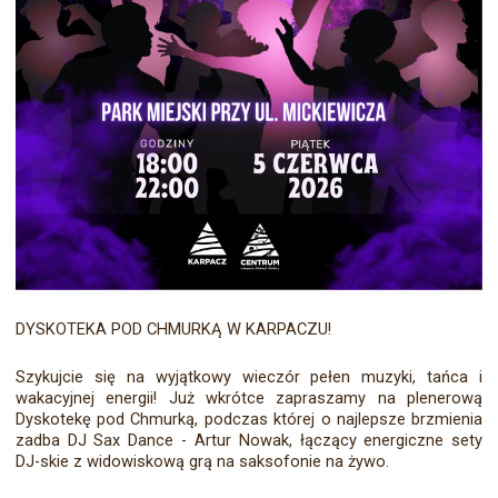
DYSKOTEKA POD CHMURKĄ W KARPACZU!
Szykujcie się na wyjątkowy wieczór pełen muzyki, tańca i
wakacyjnej energii! Już wkrótce zapraszamy na plenerową
Dyskotekę pod Chmurką, podczas której o najlepsze brzmienia
zadba DJ Sax Dance - Artur Nowak, łączący energiczne sety
DJ-skie z widowiskową grą na saksofonie na żywo.