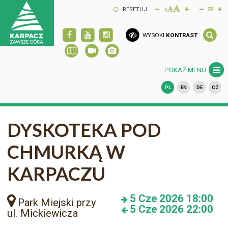
RESETUJ
WYSOKI
KONTRAST
POKAŻ MENU
PL
EN
DE
CZ
DYSKOTEKA POD
CHMURKĄ W
KARPACZU
5
Cze 2026
18:00
Park Miejski przy
5
Cze 2026
22:00
ul. Mickiewicza