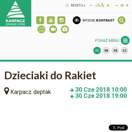
RESETUJ
WYSOKI
KONTRAST
POKAŻ MENU
PL
EN
DE
CZ
Dzieciaki do Rakiet
30
Cze 2018
10:00
Karpacz deptak
30
Cze 2018
19:00