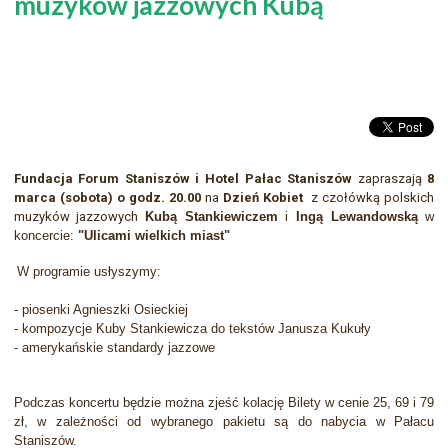
muzyków jazzowych Kubą
Fundacja Forum Staniszów i Hotel Pałac Staniszów
zapraszają
8
marca (sobota) o godz. 20.00
na
Dzień Kobiet
z czołówką polskich
muzyków jazzowych
Kubą Stankiewiczem
i
Ingą Lewandowską
w
koncercie:
"Ulicami wielkich miast"
W programie usłyszymy:
- piosenki Agnieszki Osieckiej
- kompozycje Kuby Stankiewicza do tekstów Janusza Kukuły
- amerykańskie standardy jazzowe
Podczas koncertu będzie można zjeść kolację Bilety w cenie 25, 69 i 79
zł, w zależności od wybranego pakietu są do nabycia w Pałacu
Staniszów.