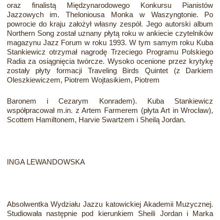
oraz finalistą Międzynarodowego Konkursu Pianistów
Jazzowych im. Theloniousa Monka w Waszyngtonie. Po
powrocie do kraju założył własny zespół. Jego autorski album
Northern Song został uznany płytą roku w ankiecie czytelników
magazynu Jazz Forum w roku 1993. W tym samym roku Kuba
Stankiewicz otrzymał nagrodę Trzeciego Programu Polskiego
Radia za osiągnięcia twórcze. Wysoko ocenione przez krytykę
zostały płyty formacji Traveling Birds Quintet (z Darkiem
Oleszkiewiczem, Piotrem Wojtasikiem, Piotrem
Baronem i Cezarym Konradem). Kuba Stankiewicz
współpracował m.in. z Artem Farmerem (płyta Art in Wrocław),
Scottem Hamiltonem, Harvie Swartzem i Sheilą Jordan.
INGA LEWANDOWSKA
Absolwentka Wydziału Jazzu katowickiej Akademii Muzycznej.
Studiowała następnie pod kierunkiem Sheili Jordan i Marka