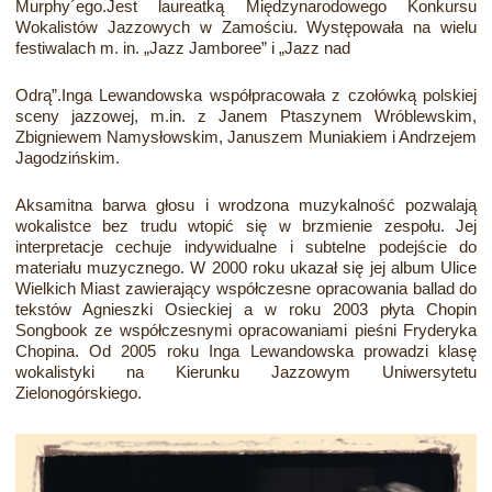
Murphy´ego.Jest laureatką Międzynarodowego Konkursu
Wokalistów Jazzowych w Zamościu. Występowała na wielu
festiwalach m. in. „Jazz Jamboree” i „Jazz nad
Odrą”.Inga Lewandowska współpracowała z czołówką polskiej
sceny jazzowej, m.in. z Janem Ptaszynem Wróblewskim,
Zbigniewem Namysłowskim, Januszem Muniakiem i Andrzejem
Jagodzińskim.
Aksamitna barwa głosu i wrodzona muzykalność pozwalają
wokalistce bez trudu wtopić się w brzmienie zespołu. Jej
interpretacje cechuje indywidualne i subtelne podejście do
materiału muzycznego. W 2000 roku ukazał się jej album Ulice
Wielkich Miast zawierający współczesne opracowania ballad do
tekstów Agnieszki Osieckiej a w roku 2003 płyta Chopin
Songbook ze współczesnymi opracowaniami pieśni Fryderyka
Chopina. Od 2005 roku Inga Lewandowska prowadzi klasę
wokalistyki na Kierunku Jazzowym Uniwersytetu
Zielonogórskiego.