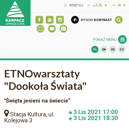
RESETUJ
WYSOKI
KONTRAST
POKAŻ MENU
PL
EN
DE
CZ
ETNOwarsztaty
"Dookoła Świata"
"Święta jesieni na świecie”
3
Lis 2021
17:00
Stacja Kultura, ul.
3
Lis 2021
18:30
Kolejowa 3