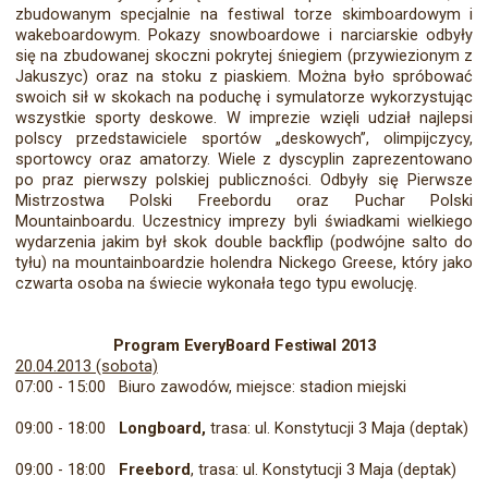
zbudowanym specjalnie na festiwal torze skimboardowym i
wakeboardowym. Pokazy snowboardowe i narciarskie odbyły
się na zbudowanej skoczni pokrytej śniegiem (przywiezionym z
Jakuszyc) oraz na stoku z piaskiem. Można było spróbować
swoich sił w skokach na poduchę i symulatorze wykorzystując
wszystkie sporty deskowe. W imprezie wzięli udział najlepsi
polscy przedstawiciele sportów „deskowych”, olimpijczycy,
sportowcy oraz amatorzy. Wiele z dyscyplin zaprezentowano
po praz pierwszy polskiej publiczności. Odbyły się Pierwsze
Mistrzostwa Polski Freebordu oraz Puchar Polski
Mountainboardu. Uczestnicy imprezy byli świadkami wielkiego
wydarzenia jakim był skok double backflip (podwójne salto do
tyłu) na mountainboardzie holendra Nickego Greese, który jako
czwarta osoba na świecie wykonała tego typu ewolucję.
Program EveryBoard Festiwal 2013
20.04.2013 (sobota)
07:00 - 15:00 Biuro zawodów, miejsce: stadion miejski
09:00 - 18:00
Longboard,
trasa: ul. Konstytucji 3 Maja (deptak)
09:00 - 18:00
Freebord
,
trasa: ul. Konstytucji 3 Maja (deptak)