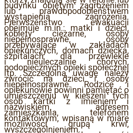
budynku objętym zagrożeniem
lub prawdopodobieństwem
wystąpienia zagrożenia.
Pierwszeństwo ewakuacji
obejmuje m.in.: matki i dzieci,
kobiety ciężarne, osoby
niepełnosprawne, osoby
przebywające w zakładach
opiekuńczych, domach dziecka,
szpitalach dla przewlekle
i nieuleczalnie chorych,
podopiecznych opieki społecznej
itp. Szczególną uwagę należy
zwrócić na dzieci i osoby
niepełnosprawne. Rodzice i
opiekunowie powinni pamiętać o
umieszczeniu w kieszeni tych
osób kartki z imieniem i
nazwiskiem, adresem
zamieszkania, telefonem
kontaktowym, wpisaną w miarę
możliwości grupą krwi,
wyszczególnieniem