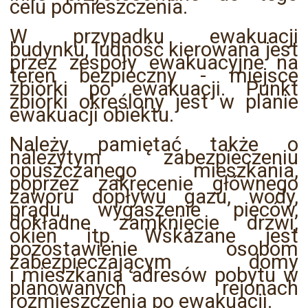
celu pomieszczenia.
W przypadku ewakuacji
budynku, ludność kierowana jest
przez zespoły ewakuacyjne na
teren bezpieczny - miejsce
zbiórki po ewakuacji. Punkt
zbiórki określony jest w planie
ewakuacji obiektu.
Należy pamiętać także o
należytym zabezpieczeniu
opuszczanego mieszkania,
poprzez zakręcenie głównego
zaworu dopływu gazu, wody,
prądu, wygaszenie pieców,
dokładne zamknięcie drzwi,
okien itp. Wskazane jest
pozostawienie osobom
zabezpieczającym domy
i mieszkania adresów pobytu w
planowanych rejonach
rozmieszczenia po ewakuacji.