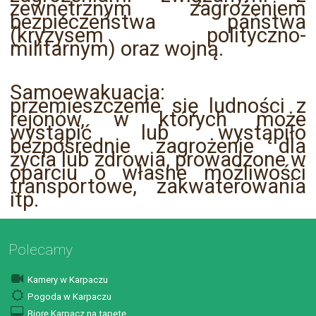
zewnętrznym zagrożeniem
bezpieczeństwa państwa
(kryzysem polityczno-
militarnym) oraz wojną.
Samoewakuacja:
przemieszczenie się ludności z
rejonów, w których może
wystąpić lub wystąpiło
bezpośrednie zagrożenie dla
życia lub zdrowia, prowadzone w
oparciu o własne możliwości
transportowe, zakwaterowania
itp.
Polecamy
Kamery w Karpaczu
Pogoda w Karpaczu
Biorę Karpacz na tapetę