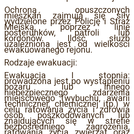
Ochroną opuszczonych
mieszkań zajmują się siły
wydzielone przez Policję i Straż
Miejską, poprzez linię
posterunków, patroli lub
kordonów. Ilość służb
uzależniona jest od wielkości
ewakuowanego rejonu.
Rodzaje ewakuacji:
Ewakuacja I stopnia:
prowadzona jest po wystąpieniu
pożaru lub innego
niebezpiecznego zdarzenia
miejscowego (wybuchu, awarii
technicznej, chemicznej itp.) w
celu ratowania życia i zdrowia
osób poszkodowanych lub
znajdujących się w strefie
bezpośredniego zagrożenia,
ratowania życia zwierząt oraz