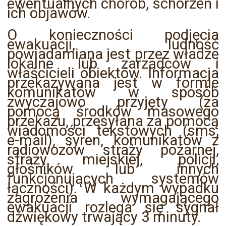
ewentualnych chorób, schorzeń i
ich objawów.
O konieczności podjęcia
ewakuacji, ludność
powiadamiana jest przez władze
lokalne lub zarządców i
właścicieli obiektów. Informacja
przekazywana jest w formie
komunikatów w sposób
zwyczajowo przyjęty (za
pomocą środków masowego
przekazu, przesyłana za pomocą
wiadomości tekstowych (sms,
e-mail), syren, komunikatów z
radiowozów straży pożarnej,
straży miejskiej, policji,
głośników lub innych
funkcjonujących systemów
łączności). W każdym wypadku
zagrożenia wymagającego
ewakuacji rozlega się sygnał
dźwiękowy trwający 3 minuty.