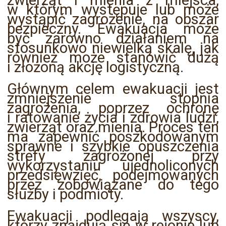
w którym występuje lub może
wystąpić zagrożenie, na obszar
bezpieczny. Ewakuacja może
być zarówno działaniem na
stosunkowo niewielką skalę, jak
również może stanowić dużą
i złożoną akcję logistyczną.
Głównym celem ewakuacji jest
zmniejszenie stopnia
zagrożenia, poprzez ochronę
i ratowanie życia i zdrowia ludzi,
zwierząt oraz mienia. Proces ten
ma zapewnić poszkodowanym
sprawne i szybkie opuszczenia
strefy zagrożonej przy
wykorzystaniu ujednoliconych
przedsięwzięć, podejmowanych
przez zobowiązane do tego
służby i podmioty.
Ewakuacji podlegają wszyscy,
którzy znajdują się w rejonie lub