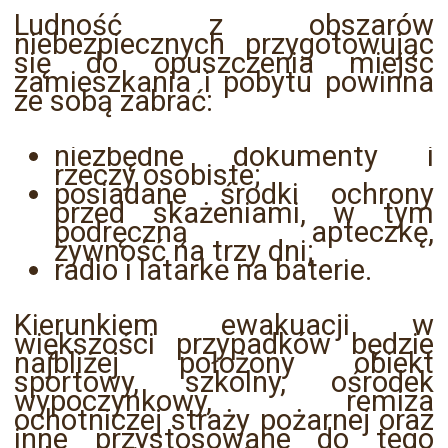
Ludność z obszarów
niebezpiecznych przygotowując
się do opuszczenia miejsc
zamieszkania i pobytu powinna
ze sobą zabrać:
niezbędne dokumenty i
rzeczy osobiste;
posiadane środki ochrony
przed skażeniami, w tym
podręczną apteczkę,
żywność na trzy dni;
radio i latarkę na baterie.
Kierunkiem ewakuacji w
większości przypadków będzie
najbliżej położony obiekt
sportowy, szkolny, ośrodek
wypoczynkowy, remiza
ochotniczej straży pożarnej oraz
inne przystosowane do tego