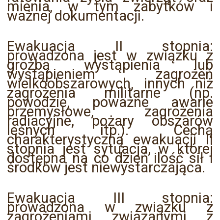
mienia, w tym zabytków i
ważnej dokumentacji.
Ewakuacja II stopnia:
prowadzona jest w związku z
groźbą wystąpienia lub
wystąpieniem zagrożeń
wielkoobszarowych, innych niż
zagrożenia militarne (np.
powodzie, poważne awarie
przemysłowe, zagrożenia
radiacyjne, pożary obszarów
leśnych itp.). Cechą
charakterystyczną ewakuacji II
stopnia jest sytuacja, w której
dostępna na co dzień ilość sił i
środków jest niewystarczająca.
Ewakuacja III stopnia:
prowadzona w związku z
zagrożeniami związanymi z