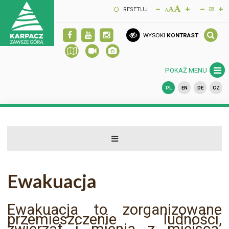
RESETUJ
WYSOKI
KONTRAST
POKAŻ MENU
PL
EN
DE
CZ
Ewakuacja
Ewakuacja to zorganizowane
przemieszczenie ludności,
zwierząt i mienia z miejsca,