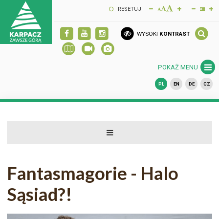
RESETUJ
WYSOKI
KONTRAST
POKAŻ MENU
PL
EN
DE
CZ
Fantasmagorie - Halo
Sąsiad?!