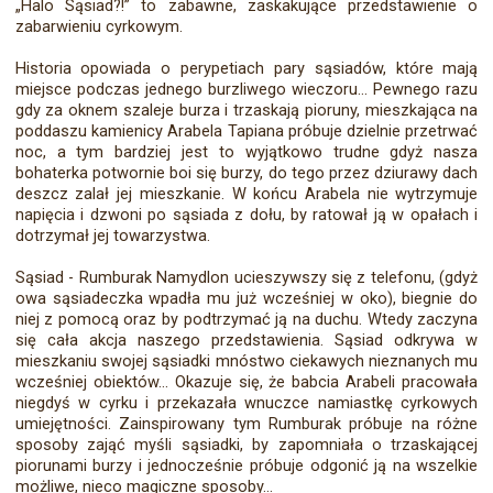
„Halo Sąsiad?!” to zabawne, zaskakujące przedstawienie o
zabarwieniu cyrkowym.
Historia opowiada o perypetiach pary sąsiadów, które mają
miejsce podczas jednego burzliwego wieczoru... Pewnego razu
gdy za oknem szaleje burza i trzaskają pioruny, mieszkająca na
poddaszu kamienicy Arabela Tapiana próbuje dzielnie przetrwać
noc, a tym bardziej jest to wyjątkowo trudne gdyż nasza
bohaterka potwornie boi się burzy, do tego przez dziurawy dach
deszcz zalał jej mieszkanie. W końcu Arabela nie wytrzymuje
napięcia i dzwoni po sąsiada z dołu, by ratował ją w opałach i
dotrzymał jej towarzystwa.
Sąsiad - Rumburak Namydlon ucieszywszy się z telefonu, (gdyż
owa sąsiadeczka wpadła mu już wcześniej w oko), biegnie do
niej z pomocą oraz by podtrzymać ją na duchu. Wtedy zaczyna
się cała akcja naszego przedstawienia. Sąsiad odkrywa w
mieszkaniu swojej sąsiadki mnóstwo ciekawych nieznanych mu
wcześniej obiektów… Okazuje się, że babcia Arabeli pracowała
niegdyś w cyrku i przekazała wnuczce namiastkę cyrkowych
umiejętności. Zainspirowany tym Rumburak próbuje na różne
sposoby zająć myśli sąsiadki, by zapomniała o trzaskającej
piorunami burzy i jednocześnie próbuje odgonić ją na wszelkie
możliwe, nieco magiczne sposoby...