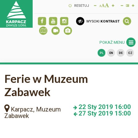
RESETUJ
WYSOKI
KONTRAST
POKAŻ MENU
PL
EN
DE
CZ
Ferie w Muzeum
Zabawek
22
Sty 2019
16:00
Karpacz, Muzeum
27
Sty 2019
15:00
Zabawek