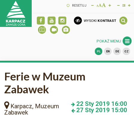
RESETUJ
WYSOKI
KONTRAST
POKAŻ MENU
PL
EN
DE
CZ
Ferie w Muzeum
Zabawek
22
Sty 2019
16:00
Karpacz, Muzeum
27
Sty 2019
15:00
Zabawek