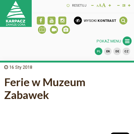
RESETUJ
WYSOKI
KONTRAST
POKAŻ MENU
PL
EN
DE
CZ
16
Sty 2018
Ferie w Muzeum
Zabawek