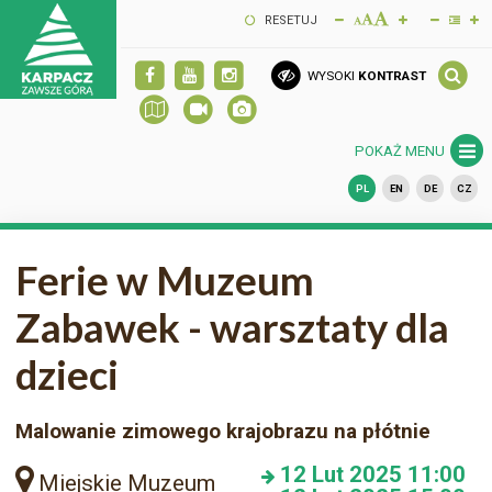
RESETUJ
WYSOKI
KONTRAST
POKAŻ MENU
PL
EN
DE
CZ
Ferie w Muzeum
Zabawek - warsztaty dla
dzieci
Malowanie zimowego krajobrazu na płótnie
12
Lut 2025
11:00
Miejskie Muzeum