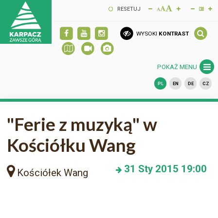
RESETUJ
WYSOKI
KONTRAST
POKAŻ MENU
PL
EN
DE
CZ
"Ferie z muzyką" w
Kościółku Wang
31
Sty 2015
19:00
Kościółek Wang