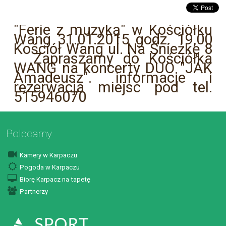
"Ferie z muzyką" w Kościółku
Wang 31.01.2015 godz. 19,00
Kościół Wang ul. Na Śnieżkę 8
Zapraszamy do Kościółka
WANG na koncerty DUO "JAK
Amadeusz". informacje i
rezerwacja miejsc pod tel.
515946070
Polecamy
Kamery w Karpaczu
Pogoda w Karpaczu
Biorę Karpacz na tapetę
Partnerzy