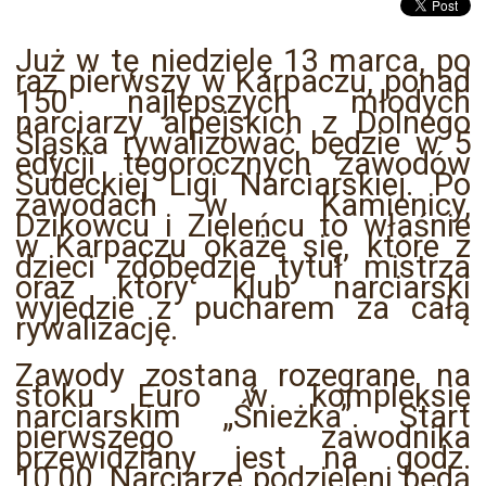
Już w tę niedzielę 13 marca, po
raz pierwszy w Karpaczu, ponad
150 najlepszych młodych
narciarzy alpejskich z Dolnego
Śląska rywalizować będzie w 5
edycji tegorocznych zawodów
Sudeckiej Ligi Narciarskiej. Po
zawodach w Kamienicy,
Dzikowcu i Zieleńcu to właśnie
w Karpaczu okaże się, które z
dzieci zdobędzie tytuł mistrza
oraz który klub narciarski
wyjedzie z pucharem za całą
rywalizację.
Zawody zostaną rozegrane na
stoku Euro w kompleksie
narciarskim „Śnieżka”. Start
pierwszego zawodnika
przewidziany jest na godz.
10.00. Narciarze podzieleni będą