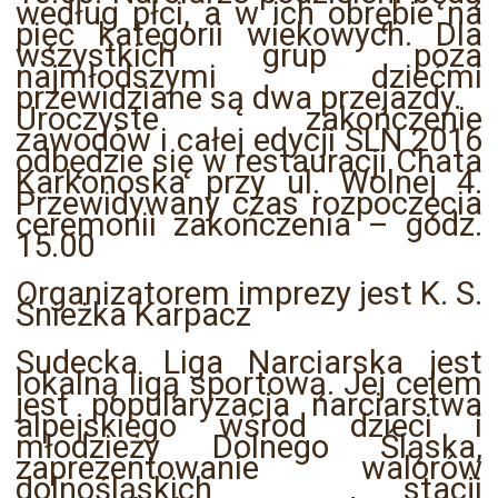
według płci, a w ich obrębie na
pięć kategorii wiekowych. Dla
wszystkich grup poza
najmłodszymi dziećmi
przewidziane są dwa przejazdy.
Uroczyste zakończenie
zawodów i całej edycji SLN 2016
odbędzie się w restauracji Chata
Karkonoska przy ul. Wolnej 4.
Przewidywany czas rozpoczęcia
ceremonii zakończenia – godz.
15.00
Organizatorem imprezy jest K. S.
Śnieżka Karpacz
Sudecka Liga Narciarska jest
lokalną ligą sportową. Jej celem
jest popularyzacja narciarstwa
alpejskiego wśród dzieci i
młodzieży Dolnego Śląska,
zaprezentowanie walorów
dolnośląskich stacji