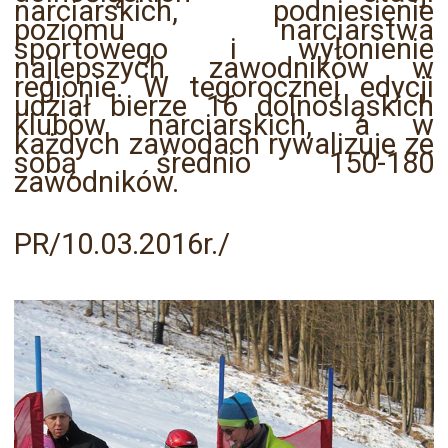
narciarskich, podniesienie
poziomu narciarstwa
sportowego i wyłonienie
najlepszych zawodników w
regionie. W tegorocznej edycji
udział bierze 16 dolnośląskich
klubów narciarskich, a w
każdych zawodach rywalizuje ze
sobą średnio 150-180
zawodników.
PR/10.03.2016r./