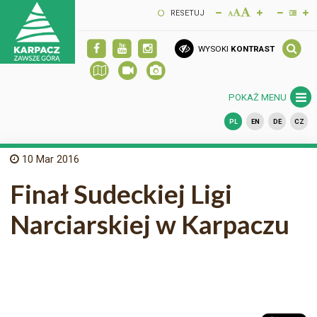
RESETUJ
WYSOKI
KONTRAST
POKAŻ MENU
PL
EN
DE
CZ
10
Mar 2016
Finał Sudeckiej Ligi
Narciarskiej w Karpaczu