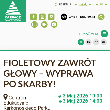
RESETUJ
WYSOKI
KONTRAST
POKAŻ MENU
PL
EN
DE
CZ
FIOLETOWY ZAWRÓT
GŁOWY – WYPRAWA
PO SKARBY!
3
Maj 2026
10:00
Centrum
3
Maj 2026
14:00
Edukacyjne
Karkonoskiego Parku