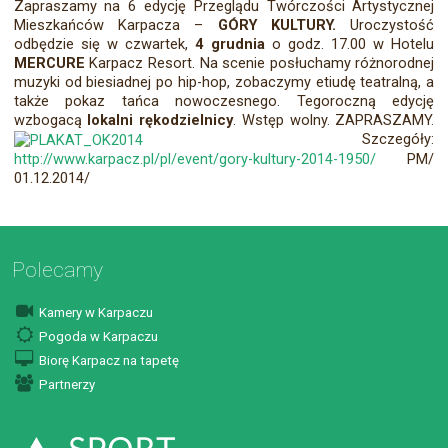
Zapraszamy na 6 edycję Przeglądu Twórczości Artystycznej
Mieszkańców Karpacza –
GÓRY KULTURY.
Uroczystość
odbędzie się w czwartek,
4 grudnia
o godz. 17.00 w Hotelu
MERCURE
Karpacz Resort. Na scenie posłuchamy różnorodnej
muzyki od biesiadnej po hip-hop, zobaczymy etiudę teatralną, a
także pokaz tańca nowoczesnego. Tegoroczną edycję
wzbogacą
lokalni rękodzielnicy
. Wstęp wolny. ZAPRASZAMY.
Szczegóły:
http://www.karpacz.pl/pl/event/gory-kultury-2014-1950/
PM/
01.12.2014/
Polecamy
Kamery w Karpaczu
Pogoda w Karpaczu
Biorę Karpacz na tapetę
Partnerzy