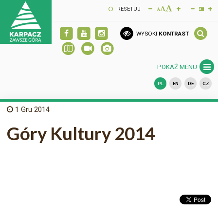
RESETUJ
WYSOKI
KONTRAST
POKAŻ MENU
PL
EN
DE
CZ
1
Gru 2014
Góry Kultury 2014