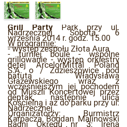
Grill Party
Park przy ul.
Nadrzecznej Sobota, 6
września 2014 r. godz. 15.00
W programie:
- występ zespołu Złota Aura
- turniej boule - wspólne
grillowanie - występ orkiestry
dętej ArcelorMittal Poland
S.A. o / Zdzieszowice pod
batutą Władysława
Głażewskiego wraz z
wcześniejszym jej pochodem
od Muszli Koncertowej przez
deptak, następnie ulicą
Kościelną i aż do parku przy ul.
Nadrzecznej.
Organizatorzy: Burmistrz
Karpacza Bogdan Malinowski
Radni Okręgu nr 3: Irena