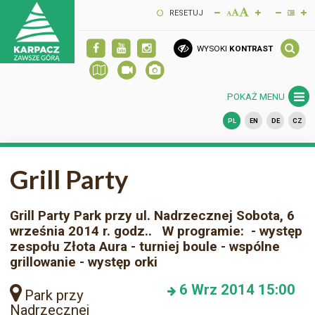
RESETUJ
WYSOKI
KONTRAST
POKAŻ MENU
PL
EN
DE
CZ
Grill Party
Grill Party Park przy ul. Nadrzecznej Sobota, 6
września 2014 r. godz.. W programie: - występ
zespołu Złota Aura - turniej boule - wspólne
grillowanie - występ orki
6
Wrz 2014
15:00
Park przy
Nadrzecznej