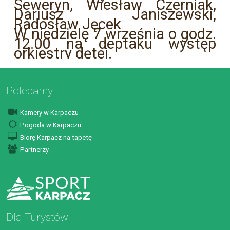
Seweryn, Wiesław Czerniak,
Dariusz Janiszewski,
Radosław Jęcek
W niedzielę 7 września o godz.
12.00 na deptaku występ
orkiestry dętej.
Polecamy
Kamery w Karpaczu
Pogoda w Karpaczu
Biorę Karpacz na tapetę
Partnerzy
Dla Turystów