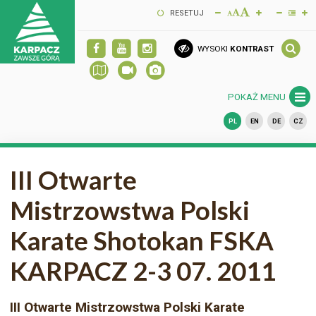
RESETUJ
WYSOKI
KONTRAST
POKAŻ MENU
PL
EN
DE
CZ
III Otwarte
Mistrzowstwa Polski
Karate Shotokan FSKA
KARPACZ 2-3 07. 2011
III Otwarte Mistrzowstwa Polski Karate