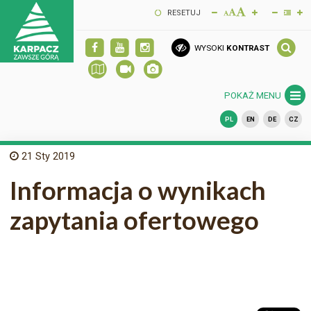
RESETUJ
WYSOKI
KONTRAST
POKAŻ MENU
PL
EN
DE
CZ
21
Sty 2019
Informacja o wynikach
zapytania ofertowego