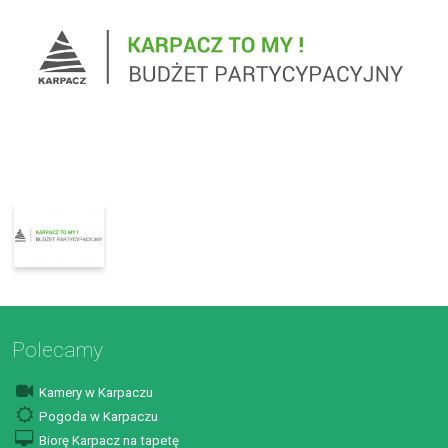
Polecamy
Kamery w Karpaczu
Pogoda w Karpaczu
Biorę Karpacz na tapetę