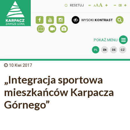
RESETUJ
WYSOKI
KONTRAST
POKAŻ MENU
PL
EN
DE
CZ
10
Kwi 2017
„Integracja sportowa
mieszkańców Karpacza
Górnego”