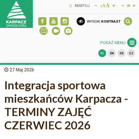
RESETUJ
WYSOKI
KONTRAST
POKAŻ MENU
PL
EN
DE
CZ
27
Maj 2026
Integracja sportowa
mieszkańców Karpacza -
TERMINY ZAJĘĆ
CZERWIEC 2026