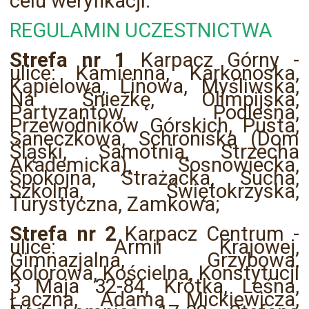
celu weryfikacji.
REGULAMIN UCZESTNICTWA
Strefa nr 1
Karpacz Górny -
ulice: Kamienna, Karkonoska,
Kąpielowa, Linowa, Myśliwska,
Na Śnieżkę, Olimpijska,
Partyzantów, Podleśna,
Przewodników Górskich, Pusta,
Saneczkowa, Schroniska (Dom
Śląski, Samotnia, Strzecha
Akademicka), Sosnowiecka,
Spokojna, Strażacka, Sucha,
Szkolna, Świętokrzyska,
Turystyczna, Zamkowa;
Strefa nr 2
Karpacz Centrum -
ulice: Armii Krajowej,
Gimnazjalna, Grzybowa,
Kolorowa, Kościelna, Konstytucji
3 Maja 32-84, Krótka, Leśna,
Łączna, Adama Mickiewicza,