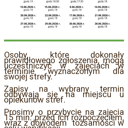
Osoby, które dokonały
prawidłowego zgłoszenia, mogą
uczestniczyć w zajęciach w
terminie wyznaczonym dla
swojej strefy.
Zapisy na wybrany termin
odbywają się na miejscu u
opiekunów stref.
Prosimy o przybycie na zajęcia
15 min. przed ich rozpoczęciem,
wraz z dowodem tożsamości w