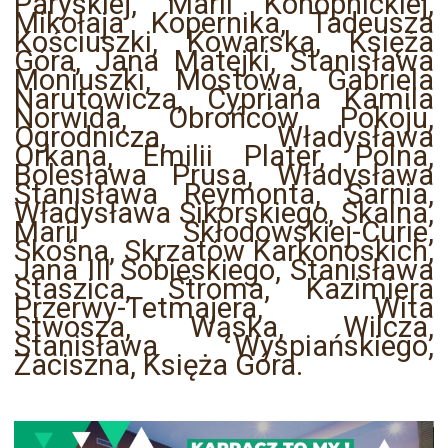
Paryskiej, Marii Konopnickiej,
Mikołaja Kopernika, Tadeusza
Kościuszki, Kowarska, Księża
Góra, Jana Matejki, Stanisława
Moniuszki, Mostowa, Gabriela
Narutowicza, Cypriana Kamila
Norwida, Obrońców Pokoju,
Ogrodnicza, Władysława
Orkana, Emilii Plater, Polna,
Bolesława Prusa, Władysława
Stanisława Reymonta, Sarnia,
Władysława Sikorskiego, Skalna,
Marii Skłodowskiej-Curie,
Skośna, Skrzatów Karkonoskich,
Jana III Sobieskiego, Stanisława
Staszica, Stroma, Kazimiera
Przerwy-Tetmajera, Wita
Stwosza, Wąska, Wilcza,
Stanisława Wyspiańskiego,
Zaciszna, Księża Góra.