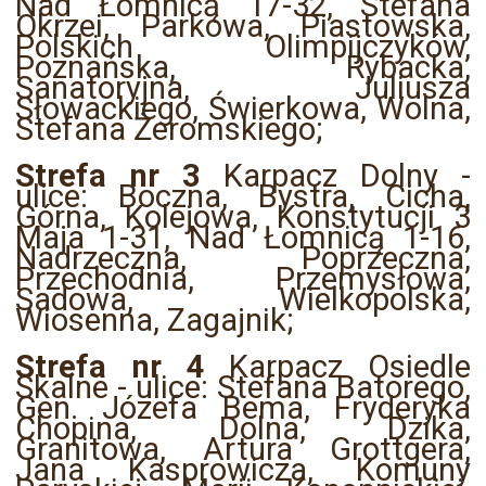
Nad Łomnicą 17-32, Stefana
Okrzei, Parkowa, Piastowska,
Polskich Olimpijczyków,
Poznańska, Rybacka,
Sanatoryjna, Juliusza
Słowackiego, Świerkowa, Wolna,
Stefana Żeromskiego;
Strefa nr 3
Karpacz Dolny -
ulice: Boczna, Bystra, Cicha,
Górna, Kolejowa, Konstytucji 3
Maja 1-31, Nad Łomnicą 1-16,
Nadrzeczna, Poprzeczna,
Przechodnia, Przemysłowa,
Sadowa, Wielkopolska,
Wiosenna, Zagajnik;
Strefa nr 4
Karpacz Osiedle
Skalne - ulice: Stefana Batorego,
Gen. Józefa Bema, Fryderyka
Chopina, Dolna, Dzika,
Granitowa, Artura Grottgera,
Jana Kasprowicza, Komuny