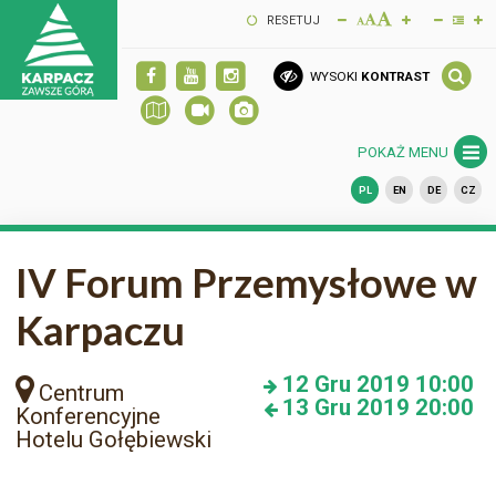
RESETUJ
WYSOKI
KONTRAST
POKAŻ MENU
PL
EN
DE
CZ
IV Forum Przemysłowe w
Karpaczu
12
Gru 2019
10:00
Centrum
13
Gru 2019
20:00
Konferencyjne
Hotelu Gołębiewski