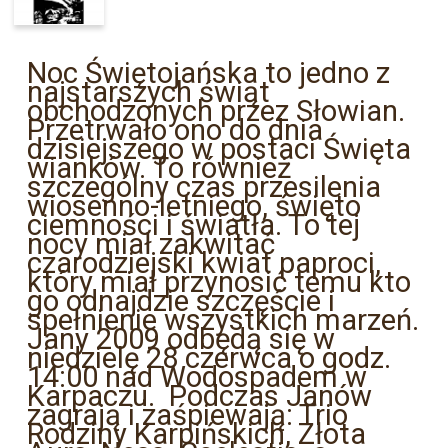
Noc Świętojańska to jedno z
najstarszych świąt
obchodzonych przez Słowian.
Przetrwało ono do dnia
dzisiejszego w postaci Święta
wianków. To również
szczególny czas przesilenia
wiosenno-letniego, święto
ciemności i światła. To tej
nocy miał zakwitać
czarodziejski kwiat paproci,
który miał przynosić temu kto
go odnajdzie szczęście i
spełnienie wszystkich marzeń.
Jany 2009 odbędą się w
niedzielę 28 czerwca o godz.
14:00 nad Wodospadem w
Karpaczu. Podczas Janów
zagrają i zaśpiewają: Trio
Rodziny Karpińskich, Złota