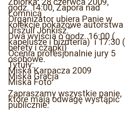
Zbiórka: 28 czerwca 2009,
godz. 14:00, Zapora nad
Łomnicą
Organizator ubiera Panie w
kolekcje pokazowe autorstwa
Urszuli Jonkisz.”
Dwa wyjścia o godz. 16:00 (
kapelusze i biżuteria) i 17:30 (
berety i czapki)
Ocenia profesjonalnie jury 5
osobowe.
Tytuły:
Miska Karpacza 2009
Miska Gracja
Miska Foto
Zapraszamy wszystkie panie,
które mają odwagę wystąpić
publicznie.