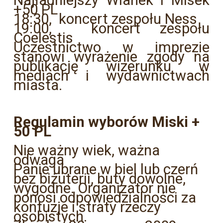
Najładniejszy Wianek i Misek
+50 PL
18:30, koncert zespołu Ness
19:00, koncert zespołu
Coelestis
Uczestnictwo w imprezie
stanowi wyrażenie zgody na
publikację wizerunku w
mediach i wydawnictwach
miasta.
Regulamin wyborów Miski +
50 PL
Nie ważny wiek, ważna
odwaga
Panie ubrane w biel lub czerń
bez biżuterii, buty dowolne,
wygodne. Organizator nie
ponosi odpowiedzialności za
kontuzje i straty rzeczy
osobistych.