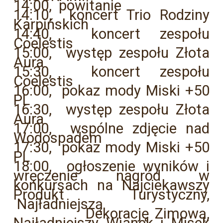
14:00, powitanie
14:10, koncert Trio Rodziny
Karpińskich
14:40, koncert zespołu
Coelestis
15:00, występ zespołu Złota
Aura
15:30, koncert zespołu
Coelestis
16:00, pokaz mody Miski +50
PL
16:30, występ zespołu Złota
Aura
17:00, wspólne zdjęcie nad
Wodospadem
17:30, pokaz mody Miski +50
PL
18:00, ogłoszenie wyników i
wręczenie nagród w
konkursach na Najciekawszy
Produkt
Turystyczny,
Najładniejszą
Dekorację Zimową,