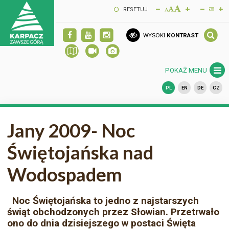
RESETUJ
WYSOKI
KONTRAST
POKAŻ MENU
PL
EN
DE
CZ
Jany 2009- Noc
Świętojańska nad
Wodospadem
Noc Świętojańska to jedno z najstarszych
świąt obchodzonych przez Słowian. Przetrwało
ono do dnia dzisiejszego w postaci Święta