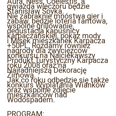
Aura, Ness, Coelestis, a
gwiazda wieczoru będzie
Stanisław Soyka.
Nie zabraknie mnóstwa gier i
zabaw, będzie loteria fantowa,
wspólne grillowanie,
degustacja kapuśnicy
karpaczańskiej, pokaz mody
i Misek mieszkanek Karpacza
+50PL. Rozdamy również
nagrody dla zwycięzców
konkursu na Najciekawszy
Produkt Turystyczny Karpacza
roku 2008 oraz na
Najładniejszą Dekorację
Zimową.
Jak co roku odbędzie się także
konkurs Wyplatania Wianków
oraz wspólne zdjęcie
mieszkańców nad
Wodospadem.
PROGRAM: