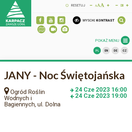
RESETUJ
WYSOKI
KONTRAST
POKAŻ MENU
PL
EN
DE
CZ
JANY - Noc Świętojańska
24
Cze 2023
16:00
Ogród Roślin
24
Cze 2023
19:00
Wodnych i
Bagiennych, ul. Dolna