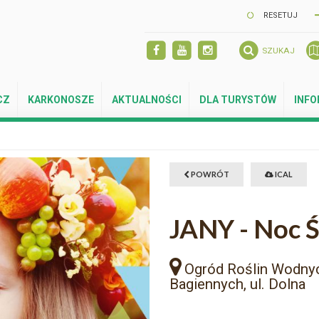
RESETUJ
SZUKAJ
CZ
KARKONOSZE
AKTUALNOŚCI
DLA TURYSTÓW
INF
POWRÓT
ICAL
JANY - Noc 
Ogród Roślin Wodnyc
Bagiennych, ul. Dolna