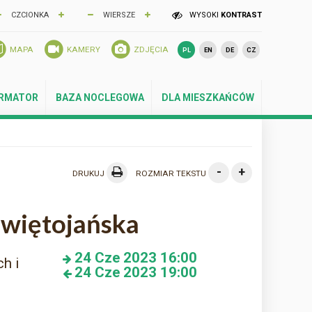
CZCIONKA
WIERSZE
WYSOKI
KONTRAST
MAPA
KAMERY
ZDJĘCIA
PL
EN
DE
CZ
ORMATOR
BAZA NOCLEGOWA
DLA MIESZKAŃCÓW
-
+
DRUKUJ
ROZMIAR TEKSTU
Świętojańska
24
Cze 2023
16:00
h i
24
Cze 2023
19:00