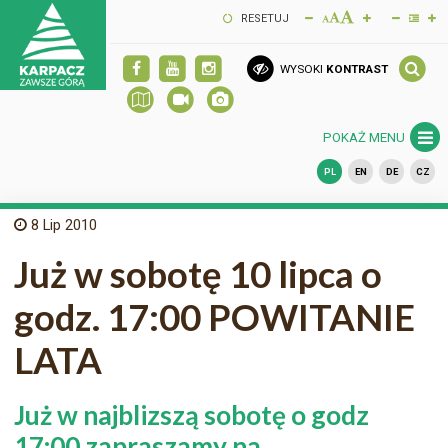
RESETUJ
WYSOKI
KONTRAST
POKAŻ MENU
PL
EN
DE
CZ
8
Lip 2010
Już w sobotę 10 lipca o
godz. 17:00 POWITANIE
LATA
Już w najblizszą sobotę o godz
17:00 zapraszamy na