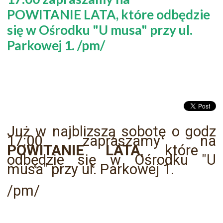
POWITANIE LATA, które odbędzie
się w Ośrodku "U musa" przy ul.
Parkowej 1. /pm/
Już w najblizszą sobotę o godz
17:00 zapraszamy na
POWITANIE LATA
, które
odbędzie się w Ośrodku "U
musa" przy ul. Parkowej 1.
/pm/