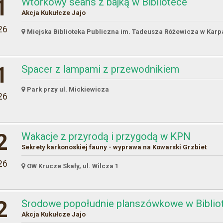
1
Wtorkowy seans z bajką w Bibliotece
Akcja Kukułcze Jajo
26
Miejska Biblioteka Publiczna im. Tadeusza Różewicza w Karpa
1
Spacer z lampami z przewodnikiem
Park przy ul. Mickiewicza
26
2
Wakacje z przyrodą i przygodą w KPN
Sekrety karkonoskiej fauny - wyprawa na Kowarski Grzbiet
26
OW Krucze Skały, ul. Wilcza 1
2
Środowe popołudnie planszówkowe w Biblio
Akcja Kukułcze Jajo