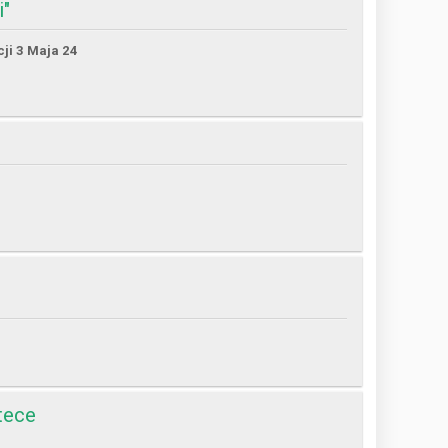
i"
cji 3 Maja 24
tece