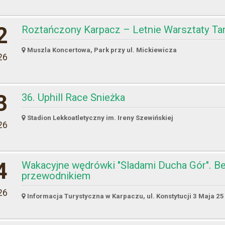
2
Roztańczony Karpacz – Letnie Warsztaty T
Muszla Koncertowa, Park przy ul. Mickiewicza
26
3
36. Uphill Race Śnieżka
Stadion Lekkoatletyczny im. Ireny Szewińskiej
26
4
Wakacyjne wędrówki "Śladami Ducha Gór". Be
przewodnikiem
26
Informacja Turystyczna w Karpaczu, ul. Konstytucji 3 Maja 25