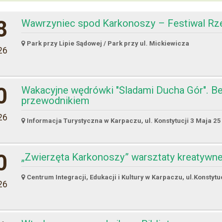
8
Wawrzyniec spod Karkonoszy – Festiwal Rz
Park przy Lipie Sądowej / Park przy ul. Mickiewicza
26
0
Wakacyjne wędrówki "Śladami Ducha Gór". Be
przewodnikiem
26
Informacja Turystyczna w Karpaczu, ul. Konstytucji 3 Maja 25
0
„Zwierzęta Karkonoszy” warsztaty kreatywn
Centrum Integracji, Edukacji i Kultury w Karpaczu, ul.Konstytu
26