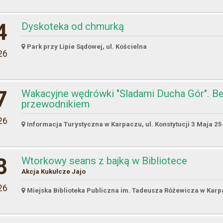
4
Dyskoteka od chmurką
Park przy Lipie Sądowej, ul. Kościelna
26
7
Wakacyjne wędrówki "Śladami Ducha Gór". Be
przewodnikiem
26
Informacja Turystyczna w Karpaczu, ul. Konstytucji 3 Maja 25
8
Wtorkowy seans z bajką w Bibliotece
Akcja Kukułcze Jajo
26
Miejska Biblioteka Publiczna im. Tadeusza Różewicza w Karpa