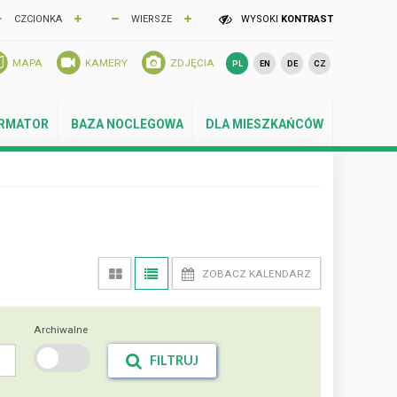
CZCIONKA
WIERSZE
WYSOKI
KONTRAST
MAPA
KAMERY
ZDJĘCIA
PL
EN
DE
CZ
ORMATOR
BAZA NOCLEGOWA
DLA MIESZKAŃCÓW
ZOBACZ KALENDARZ
Archiwalne
FILTRUJ