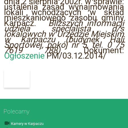
dnia 2 sierpnia 2002r. w sprawie:
ustalenia zasad wynajmowania
lokali wchodzących w skład
mieszkaniowego zasobu gminy
Karpacz.
Bliższych informacji
udziela specjalista d/s
lokalowych w Urzędzie Miejskim
w Karpaczu (budynek Hali
Sportowej, pokój nr 5, tel. 0 75
7619 788).
Dokument:
Ogłoszenie
PM/03.12.2014/
Polecamy
Kamery w Karpaczu