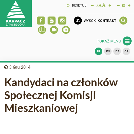
RESETUJ
WYSOKI
KONTRAST
POKAŻ MENU
PL
EN
DE
CZ
3
Gru 2014
Kandydaci na członków
Społecznej Komisji
Mieszkaniowej