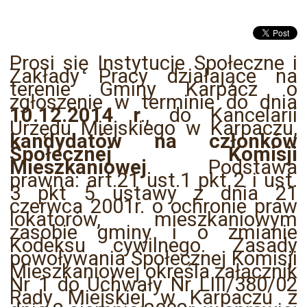
Prosi się Instytucje Społeczne i
Zakłady Pracy działające
na
terenie Gminy Karpacz o
zgłoszenie w terminie do dnia
10.12.2014 r
., do Kancelarii
Urzędu Miejskiego w Karpaczu,
kandydatów na członków
Społecznej Komisji
Mieszkaniowej
. Podstawa
prawna: art.21 ust.1 pkt 2 i ust.
3 pkt 5 ustawy z dnia 21
czerwca 2001r. o ochronie praw
lokatorów, mieszkaniowym
zasobie gminy i o zmianie
Kodeksu cywilnego. Zasady
powoływania Społecznej Komisji
Mieszkaniowej określa załącznik
Nr 1 do Uchwały Nr LIII/380/02
Rady Miejskiej w Karpaczu z