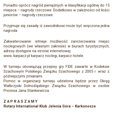
Ponadto oprócz nagród pieniężnych w klasyfikacji ogólnej do 15
miejsca – nagrody rzeczowe. Dodatkowo w zależności od ilości
juniorów – nagrody rzeczowe.
Przyjmuje się zasadę iż zawodnikowi może być wręczona jedna
nagroda.
Zakwaterowanie: istnieje możliwość zarezerowania miejsc
noclegowych (we własnym zakresie) w biurach turystycznych,
adresy dostępne na stronie internetowej:
www. karpacz.pl karpacz noclegi, karpacz hotele.
W turnieju obowiązują przepisy gry FIDE zawarte w Kodeksie
Szachowym Polskiego Związku Szachowego z 2005 r. wraz z
późniejszymi zmianami.
Pomoc w organizacji turnieju udzielona będzie przez Okręg
Wałbrzyski Dolnośląskiego Związku Szachowego w osobie
Prezesa Jana Stankiewicza.
Z A P R A S Z A M Y
Rotary International Klub Jelenia Góra – Karkonosze