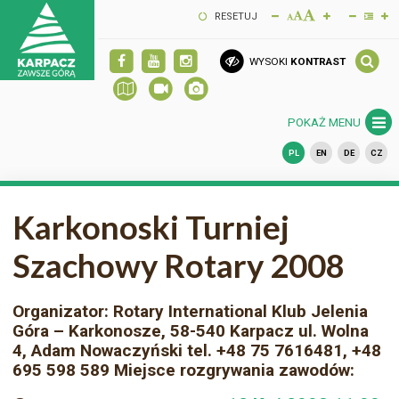
RESETUJ
WYSOKI
KONTRAST
POKAŻ MENU
PL
EN
DE
CZ
Karkonoski Turniej
Szachowy Rotary 2008
Organizator: Rotary International Klub Jelenia
Góra – Karkonosze, 58-540 Karpacz ul. Wolna
4, Adam Nowaczyński tel. +48 75 7616481, +48
695 598 589 Miejsce rozgrywania zawodów: