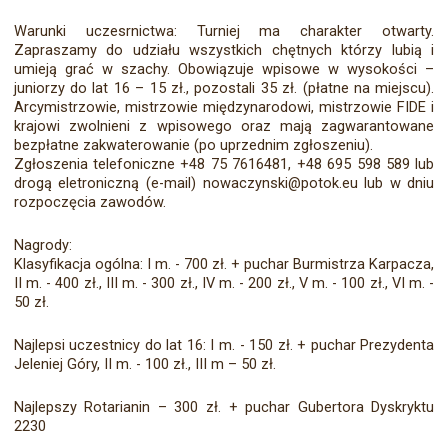
Warunki uczesrnictwa: Turniej ma charakter otwarty.
Zapraszamy do udziału wszystkich chętnych którzy lubią i
umieją grać w szachy. Obowiązuje wpisowe w wysokości –
juniorzy do lat 16 – 15 zł., pozostali 35 zł. (płatne na miejscu).
Arcymistrzowie, mistrzowie międzynarodowi, mistrzowie FIDE i
krajowi zwolnieni z wpisowego oraz mają zagwarantowane
bezpłatne zakwaterowanie (po uprzednim zgłoszeniu).
Zgłoszenia telefoniczne +48 75 7616481, +48 695 598 589 lub
drogą eletroniczną (e-mail) nowaczynski@potok.eu lub w dniu
rozpoczęcia zawodów.
Nagrody:
Klasyfikacja ogólna: I m. - 700 zł. + puchar Burmistrza Karpacza,
II m. - 400 zł., III m. - 300 zł., IV m. - 200 zł., V m. - 100 zł., VI m. -
50 zł.
Najlepsi uczestnicy do lat 16: I m. - 150 zł. + puchar Prezydenta
Jeleniej Góry, II m. - 100 zł., III m – 50 zł.
Najlepszy Rotarianin – 300 zł. + puchar Gubertora Dyskryktu
2230