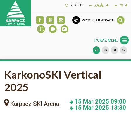
RESETUJ
WYSOKI
KONTRAST
POKAŻ MENU
PL
EN
DE
CZ
KarkonoSKI Vertical
2025
15
Mar 2025
09:00
Karpacz SKI Arena
15
Mar 2025
13:30