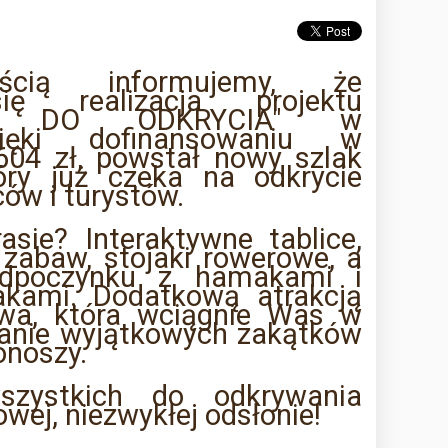
ścią informujemy, że
ię realizacja projektu
ZE DO ODKRYCIA" w
ięki dofinansowaniu w
604 zł, powstał nowy szlak
óry już czeka na odkrycie
ów i turystów.
sie? Interaktywne tablice,
 zabaw, stojaki rowerowe, a
odpoczynku z hamakami i
akami. Dodatkową atrakcją
owa, która wciągnie Was w
anie wyjątkowych zakątków
onoszy.
szystkich do odkrywania
wej, niezwykłej odsłonie!