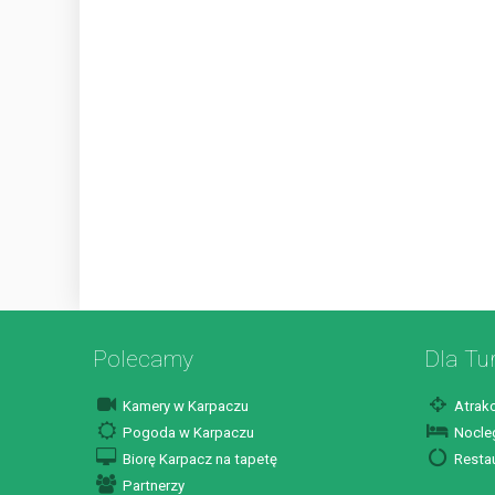
Polecamy
Dla Tu
Kamery w Karpaczu
Atrakc
Pogoda w Karpaczu
Nocleg
Biorę Karpacz na tapetę
Restau
Partnerzy