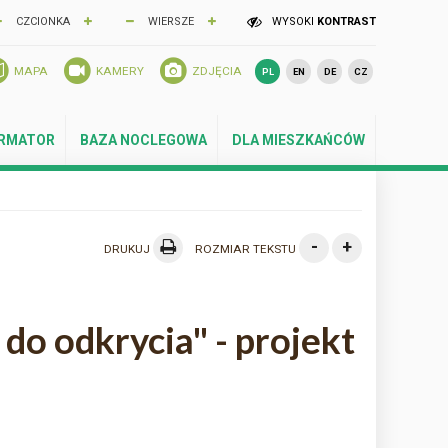
CZCIONKA
WIERSZE
WYSOKI
KONTRAST
MAPA
KAMERY
ZDJĘCIA
PL
EN
DE
CZ
ORMATOR
BAZA NOCLEGOWA
DLA MIESZKAŃCÓW
-
+
DRUKUJ
ROZMIAR TEKSTU
do odkrycia" - projekt