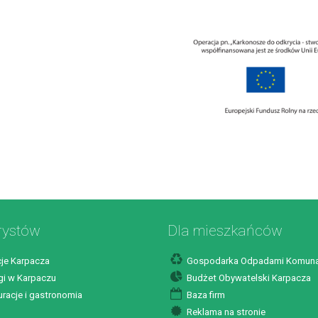
rystów
Dla mieszkańców
je Karpacza
Gospodarka Odpadami Komuna
i w Karpaczu
Budżet Obywatelski Karpacza
racje i gastronomia
Baza firm
Reklama na stronie