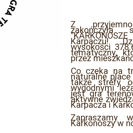
Z przyjemno
zakończyła s
"KARKONOS
Karpaczu! Dz
wysokości 378.
tematyczny, kt
przez mieszkańc
Co czeka na tra
naturalne place
także strefy 
wygodnymi leż
jest gra teren
aktywne zwiedz
Karpacza i Kark
Zapraszamy w
Karkonoszy w no