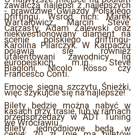
zawalczą najlepsi z najlepszych
- prawdziwe Gwiazdy Polskiego
Driftingu. Wśród nich: Marek
Wartałowicz, Marcin ‘Steve’
Carzasty, Adam Zalewski oraz
niekwestionowany diament na
scenie polskiego driftingu-
Karolina Pilarczyk. W Karpaczu
pojawią się również
utalentowani zawodnicy lig
europejskich, m.in.: Steve
Biagioni, Nicolo Rosso czy
Francesco Conti.
Emocje sięgną szczytu Śnieżki,
więc szykujcie się na najlepsze!
Bilety będzie można nabyć w
kasach przy trasie, lub w ramach
przedsprzedaży w ADT Tuning
we Wrocławiu.
Bilety jednodniowe będą w
cenie: 20 zł (nie ma biletów