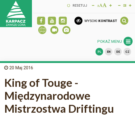
RESETUJ
WYSOKI
KONTRAST
POKAŻ MENU
PL
EN
DE
CZ
20
Maj 2016
King of Touge -
Międzynarodowe
Mistrzostwa Driftingu