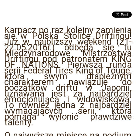
Karpacz po raz kolejny zamienia
się w Polską Stolicę Driftingu!
Już w najbliższy weekend (21-
22.05.2016r.) odbędą się tu
Międzynarodowe Mistrzostwa
Driftingu pod patronatem KING
OF NATIONS. Pierwsza runda
serii Federal Tires King of Touge,
która swym drapieżnym
charakterem nawiązuje do
początków driftu w Japonii,
uznawana jest za najbardziej
emocjonującą i widowiskową.
To również jedna z najbardziej
wymagających serii, która
pomaga wyłonić prawdziwe
talenty.
O najwyższe miejsce na podium