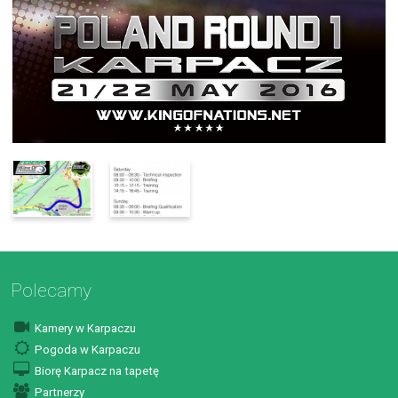
Polecamy
Kamery w Karpaczu
Pogoda w Karpaczu
Biorę Karpacz na tapetę
Partnerzy