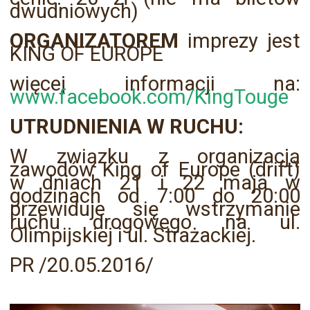
dwudniowych)
ORGANIZATOREM
imprezy jest
KING OF EUROPE
więcej informacji na:
www.facebook.com/KingTouge
UTRUDNIENIA W RUCHU:
W związku z organizacją
zawodów King of Europe (drift)
w dniach 21 i 22 maja w
godzinach od 7:00 do 20:00
przewiduje się wstrzymanie
ruchu drogowego na ul.
Olimpijskiej i ul. Strażackiej.
PR /20.05.2016/