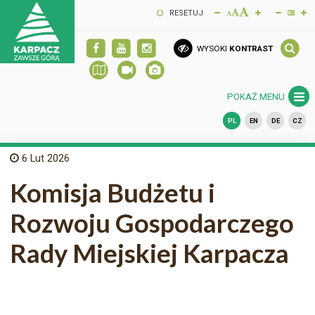
RESETUJ
WYSOKI
KONTRAST
POKAŻ MENU
PL
EN
DE
CZ
6
Lut 2026
Komisja Budżetu i
Rozwoju Gospodarczego
Rady Miejskiej Karpacza