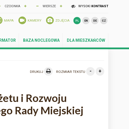
CZCIONKA
WIERSZE
WYSOKI
KONTRAST
MAPA
KAMERY
ZDJĘCIA
PL
EN
DE
CZ
ORMATOR
BAZA NOCLEGOWA
DLA MIESZKAŃCÓW
-
+
DRUKUJ
ROZMIAR TEKSTU
żetu i Rozwoju
go Rady Miejskiej