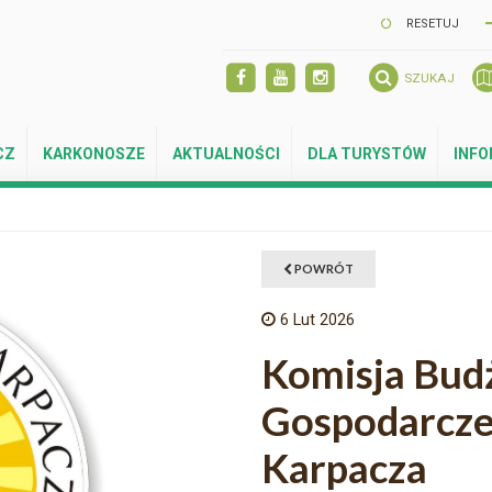
RESETUJ
SZUKAJ
CZ
KARKONOSZE
AKTUALNOŚCI
DLA TURYSTÓW
INF
POWRÓT
6
Lut 2026
Komisja Bud
Gospodarcze
Karpacza