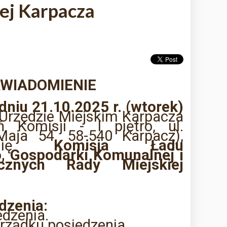
ej Karpacza
WIADOMIENIE
dniu 21.10.2025 r. (wtorek)
Urzędzie Miejskim Karpacza
ń Komisji - I piętro, ul.
Maja 54, 58-540 Karpacz),
e się
Komisja Ładu
, Gospodarki Komunalnej i
cznych Rady Miejskiej
dzenia:
edzenia.
orządku posiedzenia.