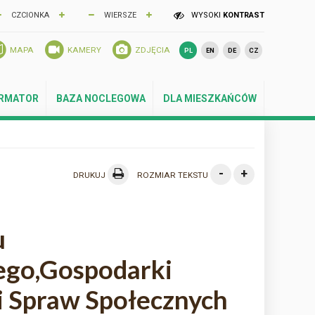
CZCIONKA
WIERSZE
WYSOKI
KONTRAST
MAPA
KAMERY
ZDJĘCIA
PL
EN
DE
CZ
ORMATOR
BAZA NOCLEGOWA
DLA MIESZKAŃCÓW
-
+
DRUKUJ
ROZMIAR TEKSTU
u
ego,Gospodarki
i Spraw Społecznych