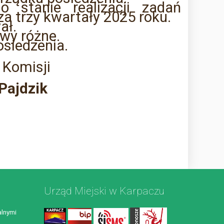
o stanie realizacji zadań
a trzy kwartały 2025 roku.
ał.
awy różne.
osiedzenia.
 Komisji
Pajdzik
Urząd Miejski w Karpaczu
lnymi