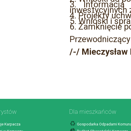
3. Informacja 
inwestycyjnych z
4. Projekty uchw
5. Wnioski i spr
6. Zamknięcie p
Przewodniczący
/-/ Mieczysław 
rystów
Dla mieszkańców
je Karpacza
Gospodarka Odpadami Komuna