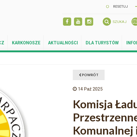
RESETUJ
SZUKAJ
CZ
KARKONOSZE
AKTUALNOŚCI
DLA TURYSTÓW
INF
POWRÓT
14
Paź 2025
Komisja Ład
Przestrzenn
Komunalnej 