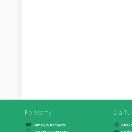
Polecamy
Dla Tu
Kamery w Karpaczu
Atrakc