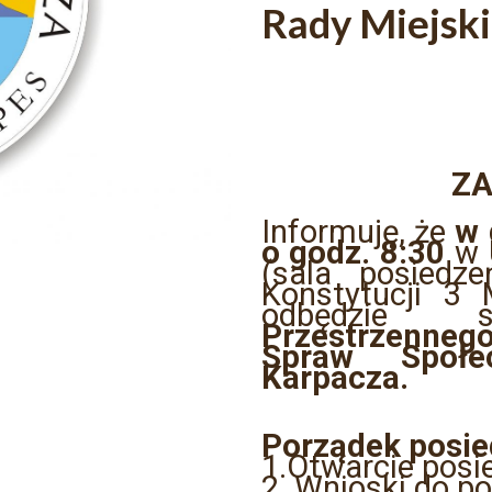
Rady Miejski
ZA
Informuję, że
w 
o godz. 8:30
w 
(sala posiedze
Konstytucji 3 
odbędzi
Przestrzennego
Spraw Społe
Karpacza.
Porządek posie
1.Otwarcie posi
2. Wnioski do p