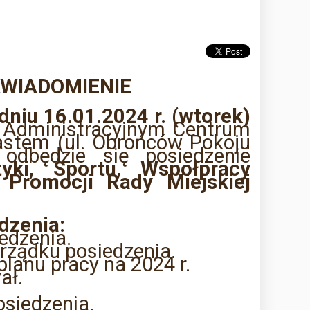
WIADOMIENIE
dniu 16.01.2024 r. (wtorek)
Administracyjnym Centrum
astem (ul. Obrońców Pokoju
 odbędzie się posiedzenie
tyki, Sportu, Współpracy
i Promocji Rady Miejskiej
dzenia:
edzenia.
orządku posiedzenia.
lanu pracy na 2024 r.
ał.
osiedzenia.