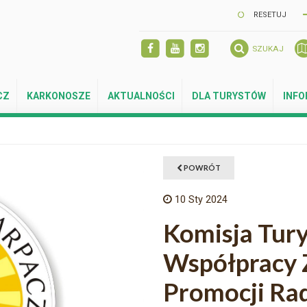
RESETUJ
SZUKAJ
CZ
KARKONOSZE
AKTUALNOŚCI
DLA TURYSTÓW
INF
POWRÓT
10
Sty 2024
Komisja Tury
Współpracy Z
Promocji Rad