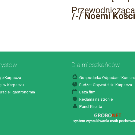
Przewodnicząca
/-/ Noemi Kośc
rystów
Dla mieszkańców
je Karpacza
Gospodarka Odpadami Komuna
i w Karpaczu
Budżet Obywatelski Karpacza
racje i gastronomia
Baza firm
Reklama na stronie
Panel Klienta