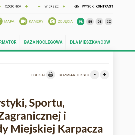
CZCIONKA
WIERSZE
WYSOKI
KONTRAST
MAPA
KAMERY
ZDJĘCIA
PL
EN
DE
CZ
ORMATOR
BAZA NOCLEGOWA
DLA MIESZKAŃCÓW
-
+
DRUKUJ
ROZMIAR TEKSTU
styki, Sportu,
agranicznej i
y Miejskiej Karpacza