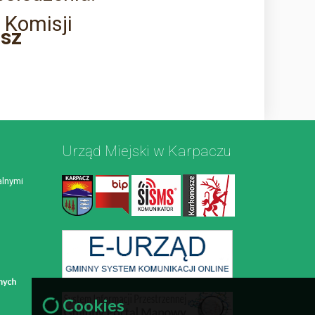
 Komisji
isz
Urząd Miejski w Karpaczu
lnymi
Cookies