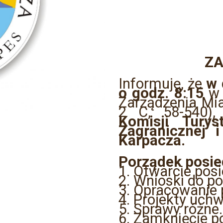
ZA
Informuję, że
w 
o godz. 8:15
w 
Zarządzenia Mi
2 C, 58-540),
Komisji Turys
Zagranicznej 
Karpacza.
Porządek posie
1. Otwarcie posi
2. Wnioski do p
3. Opracowanie p
4. Projekty uchw
5. Sprawy różne.
6. Zamknięcie p