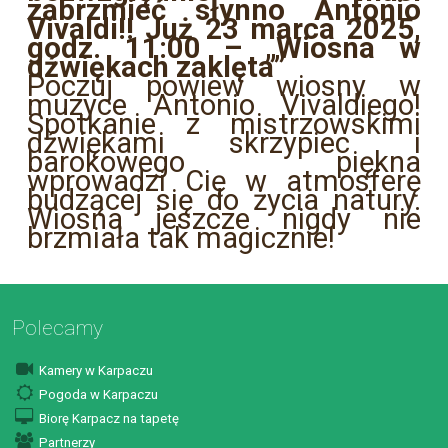
zabrzmieć słynno Antonio
Vivaldi!! Już 23 marca 2025,
godz. 11:00 – „Wiosna w
dźwiękach zaklęta”
Poczuj powiew wiosny w
muzyce Antonio Vivaldiego!
Spotkanie z mistrzowskimi
dźwiękami skrzypiec i
barokowego piękna
wprowadzi Cię w atmosferę
budzącej się do życia natury.
Wiosna jeszcze nigdy nie
brzmiała tak magicznie!
Polecamy
Kamery w Karpaczu
Pogoda w Karpaczu
Biorę Karpacz na tapetę
Partnerzy