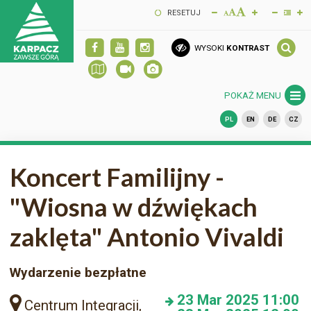
RESETUJ
WYSOKI
KONTRAST
POKAŻ MENU
PL
EN
DE
CZ
Koncert Familijny -
"Wiosna w dźwiękach
zaklęta" Antonio Vivaldi
Wydarzenie bezpłatne
23
Mar 2025
11:00
Centrum Integracji,