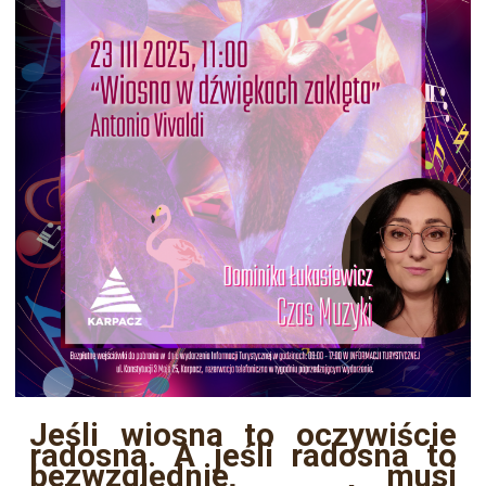
Jeśli wiosna to oczywiście
radosna. A jeśli radosna to
bezwzględnie musi