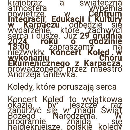
krajobraz, a świąteczna
atmosfera wypełnia
powietrze, w
Centrum
Integracji, Edukacji i Kultury
w Karpaczu
odbędzie się
wydarzenie, które zachwyci
serca i dusze. Już
29 grudnia
2024 roku o godzinie
18:00
zapraszamy na
niezwykły
Koncert Kolęd w
wykonaniu Chóru
Ekumenicznego z Karpacza
,
prowadzonego przez maestro
Andrzeja Gniewka.
Kolędy, które poruszają serca
Koncert Kolęd to wyjątkowa
okazja, by jeszcze raz
zanurzyć się w magii Świąt
Bożego Narodzenia. W
programie znajdą się
najpiękniejsze polskie kolędy