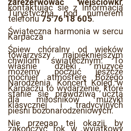
zarezerwować wejściówki
,
kontaktując się z Informacją
Turystyczną pod numerem
telefonu
75 76 18 605
.
Świąteczna harmonia w sercu
Karpacza
Śpiew chóralny od wieków
towarzyszy najpiękniejszym
chwilom świątecznym. To
właśnie dzięki muzyce
możemy poczuć jeszcze
mocniej atmosferę Bożego
Narodzenia. Koncert Kolęd w
Karpaczu to wydarzenie, które
stanie się prawdziwą ucztą
dla miłośników muzyki
klasycznej i tradycyjnych
pieśni bożonarodzeniowych.
Nie przegap tej okazji, by
zakończyć rok w wyjątkowy