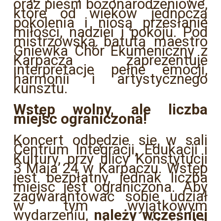
oraz pieśni bożonarodzeniowe,
które od wieków jednoczą
pokolenia i niosą przesłanie
miłości, nadziei i pokoju. Pod
mistrzowską batutą maestro
Gniewka Chór Ekumeniczny z
Karpacza zaprezentuje
interpretacje pełne emocji,
harmonii i artystycznego
kunsztu.
Wstęp wolny, ale liczba
miejsc ograniczona!
Koncert odbędzie się w sali
Centrum Integracji, Edukacji i
Kultury, przy ulicy Konstytucji
3 Maja 24 w Karpaczu. Wstęp
jest bezpłatny, jednak liczba
miejsc jest ograniczona. Aby
zagwarantować sobie udział
w tym wyjątkowym
wydarzeniu,
należy wcześniej