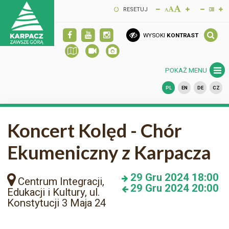
RESETUJ
WYSOKI
KONTRAST
POKAŻ MENU
PL
EN
DE
CZ
Koncert Kolęd - Chór
Ekumeniczny z Karpacza
29
Gru 2024
18:00
Centrum Integracji,
29
Gru 2024
20:00
Edukacji i Kultury, ul.
Konstytucji 3 Maja 24