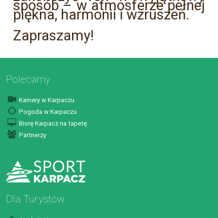
sposób – w atmosferze pełnej
piękna, harmonii i wzruszeń.
Zapraszamy!
Polecamy
Kamery w Karpaczu
Pogoda w Karpaczu
Biorę Karpacz na tapetę
Partnerzy
Dla Turystów