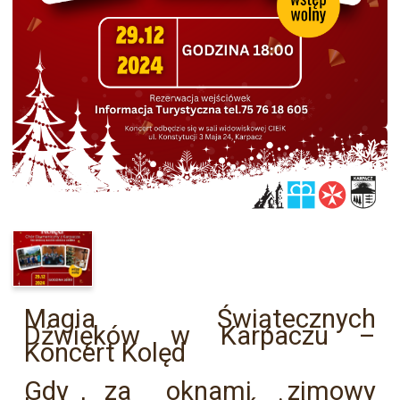
Magia Świątecznych
Dźwięków w Karpaczu –
Koncert Kolęd
Gdy za oknami zimowy