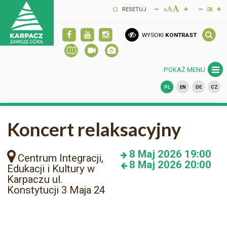
RESETUJ
WYSOKI
KONTRAST
POKAŻ MENU
PL
EN
DE
CZ
Koncert relaksacyjny
8
Maj 2026
19:00
Centrum Integracji,
8
Maj 2026
20:00
Edukacji i Kultury w
Karpaczu ul.
Konstytucji 3 Maja 24