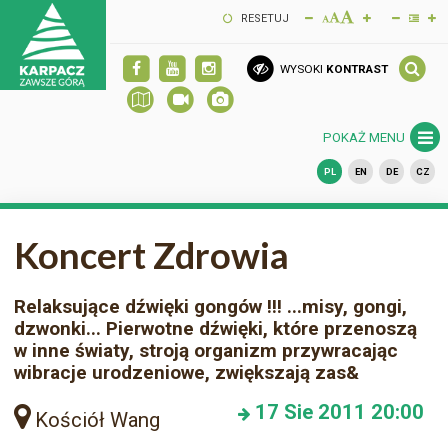
RESETUJ
WYSOKI
KONTRAST
POKAŻ MENU
PL
EN
DE
CZ
Koncert Zdrowia
Relaksujące dźwięki gongów !!! ...misy, gongi,
dzwonki... Pierwotne dźwięki, które przenoszą
w inne światy, stroją organizm przywracając
wibracje urodzeniowe, zwiększają zas&
17
Sie 2011
20:00
Kościół Wang