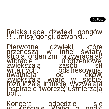
Relaksujące dźwięki gongów
!!! ...misy, gongi, dzwonki...
Pierwotne dźwięki, które
przenoszą w inne światy,
stroją organizm przywracając
wibracje urodzeniowe,
zwiększają zasób sił
witalnych, odstresowują,
uwalniaja od lęków,
zwiększają wiarę w siebie,
rozbudzają intuicję, wyzwalaja
inspiracje twórcze, uśmierzają
ból...
Koncert odbędzie się
w Kościele Wang o godz.