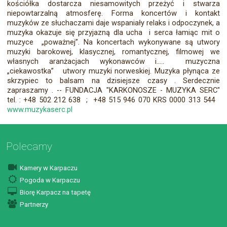
kościółka dostarcza niesamowitych przeżyć i stwarza
niepowtarzalną atmosferę. Forma koncertów i kontakt
muzyków ze słuchaczami daje wspaniały relaks i odpoczynek, a
muzyka okazuje się przyjazną dla ucha i serca łamiąc mit o
muzyce „poważnej”. Na koncertach wykonywane są utwory
muzyki barokowej, klasycznej, romantycznej, filmowej we
własnych aranżacjach wykonawców i..... muzyczna
„ciekawostka” utwory muzyki norweskiej. Muzyka płynąca ze
skrzypiec to balsam na dzisiejsze czasy . Serdecznie
zapraszamy . -- FUNDACJA "KARKONOSZE - MUZYKA SERC"
tel. : +48 502 212 638 ; +48 515 946 070 KRS 0000 313 544
www.muzykaserc.pl
Polecamy
Kamery w Karpaczu
Pogoda w Karpaczu
Biorę Karpacz na tapetę
Partnerzy