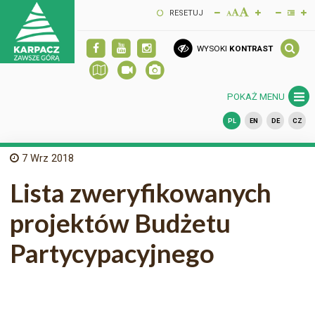
RESETUJ
WYSOKI
KONTRAST
POKAŻ MENU
PL
EN
DE
CZ
7
Wrz 2018
Lista zweryfikowanych
projektów Budżetu
Partycypacyjnego