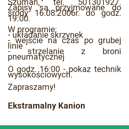
Szuman, tel. 501301927.
Zapisy są przyjmowane do
środy 16.08.2006r. do godz.
19:00.
W programie:
- układanie skrzynek
- wejście na czas po grubej
linie
- strzelanie z broni
pneumatycznej
O godz. 16:00 - pokaz technik
wysokościowych.
Zapraszamy!
Ekstramalny Kanion