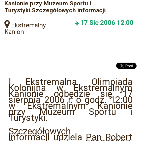
Kanionie przy Muzeum Sportu i
Turystyki.Szczegółowych informacji
17
Sie 2006
12:00
Ekstremalny
Kanion
I Ekstremalna Olimpiada
Kolonijna w Ekstremalnym
Kanionie odbędzie się 17
sierpnia 2006 r. o godz. 12:00
w Ekstremalnym Kanionie
przy Muzeum Sportu i
Turystyki.
Szczegółowych
informacji udziela Pan Robert