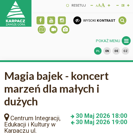
RESETUJ
WYSOKI
KONTRAST
POKAŻ MENU
PL
EN
DE
CZ
Magia bajek - koncert
marzeń dla małych i
dużych
30
Maj 2026
18:00
Centrum Integracji,
30
Maj 2026
19:00
Edukacji i Kultury w
Karpaczu ul.