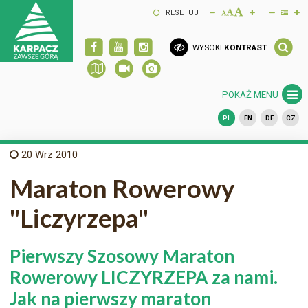
RESETUJ
WYSOKI
KONTRAST
POKAŻ MENU
PL
EN
DE
CZ
20
Wrz 2010
Maraton Rowerowy
"Liczyrzepa"
Pierwszy Szosowy Maraton
Rowerowy LICZYRZEPA za nami.
Jak na pierwszy maraton