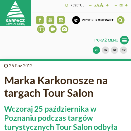
RESETUJ
WYSOKI
KONTRAST
POKAŻ MENU
PL
EN
DE
CZ
25
Paź 2012
Marka Karkonosze na
targach Tour Salon
Wczoraj 25 października w
Poznaniu podczas targów
turystycznych Tour Salon odbyła