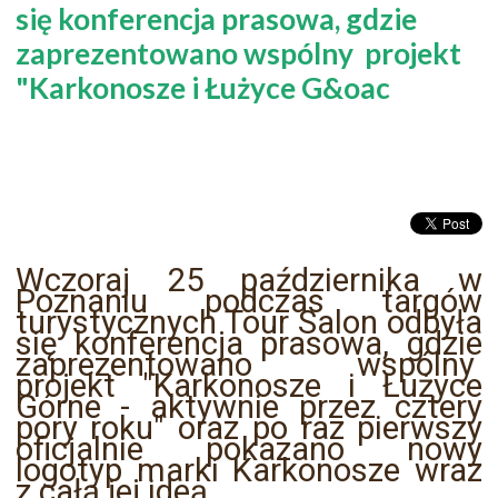
się konferencja prasowa, gdzie
zaprezentowano wspólny projekt
"Karkonosze i Łużyce G&oac
Wczoraj 25 października w
Poznaniu podczas targów
turystycznych Tour Salon odbyła
się konferencja prasowa, gdzie
zaprezentowano wspólny
projekt "Karkonosze i Łużyce
Górne - aktywnie przez cztery
pory roku" oraz po raz pierwszy
oficjalnie pokazano nowy
logotyp marki Karkonosze wraz
z całą jej ideą .