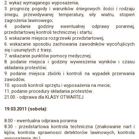
2. wykaz wymaganego wyposażenia;
3. prognozę pogody i warunków śniegowych: ilości i rodzaju
śniegu, przewidywanej temperatury, siły wiatru, stopień
zagrożenia lawinowego;
4. podanie godziny ewentualnej odprawy porannej,
przedstartowej kontroli technicznej i startu;
5. wskazanie miejsca rozgrzewki przedstartowej;
6. wskazanie sposobu zachowania zawodników wycofujšcych
się i usuniętych z trasy;
7. wskazanie punktów pomocy medycznej;
8. podanie miejsca i godziny wywieszenia wyników i czasu
składania protestów;
9. podanie miejsca zbiórki i kontroli na wypadek przerwania
zawodów;
10. sposob kontroli sprzętu i wyposażenia na mecie;
11. podanie procedury składania protestów.
21.00 - odprawa dla KLASY OTWARTEJ
19.03.2011 (sobota):
8.00 - ewentualna odprawa poranna
8.30 - przedstartowa kontrola techniczna (znakowanie nart i
kijów, kontrola sprawnosci detektorów lawinowych, kontrola
wyposażenia, itp.)