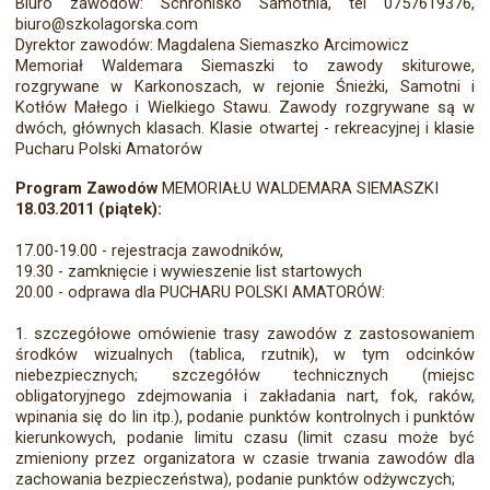
Biuro zawodów: Schronisko Samotnia, tel 0757619376,
biuro@szkolagorska.com
Dyrektor zawodów: Magdalena Siemaszko Arcimowicz
Memoriał Waldemara Siemaszki to zawody skiturowe,
rozgrywane w Karkonoszach, w rejonie Śnieżki, Samotni i
Kotłów Małego i Wielkiego Stawu. Zawody rozgrywane są w
dwóch, głównych klasach. Klasie otwartej - rekreacyjnej i klasie
Pucharu Polski Amatorów
Program Zawodów
MEMORIAŁU WALDEMARA SIEMASZKI
18.03.2011 (piątek):
17.00-19.00 - rejestracja zawodników,
19.30 - zamknięcie i wywieszenie list startowych
20.00 - odprawa dla PUCHARU POLSKI AMATORÓW:
1. szczegółowe omówienie trasy zawodów z zastosowaniem
środków wizualnych (tablica, rzutnik), w tym odcinków
niebezpiecznych; szczegółów technicznych (miejsc
obligatoryjnego zdejmowania i zakładania nart, fok, raków,
wpinania się do lin itp.), podanie punktów kontrolnych i punktów
kierunkowych, podanie limitu czasu (limit czasu może być
zmieniony przez organizatora w czasie trwania zawodów dla
zachowania bezpieczeństwa), podanie punktów odżywczych;