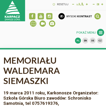
RESETUJ
WYSOKI
KONTRAST
POKAŻ MENU
PL
EN
DE
CZ
MEMORIAŁU
WALDEMARA
SIEMASZKI
19 marca 2011 roku, Karkonosze Organizator:
Szkoła Górska Biuro zawodów: Schronisko
Samotnia, tel 0757619376,