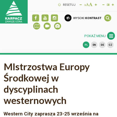
RESETUJ
WYSOKI
KONTRAST
POKAŻ MENU
PL
EN
DE
CZ
MIstrzostwa Europy
Środkowej w
dyscyplinach
westernowych
Western City zaprasza 23-25 września na