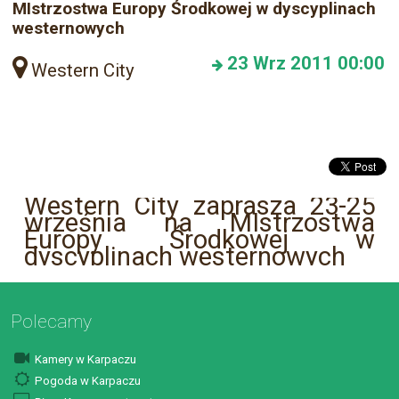
MIstrzostwa Europy Środkowej w dyscyplinach
westernowych
23
Wrz 2011
00:00
Western City
Western City zaprasza 23-25
września na MIstrzostwa
Europy Środkowej w
dyscyplinach westernowych
Polecamy
Kamery w Karpaczu
Pogoda w Karpaczu