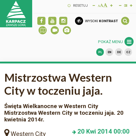
RESETUJ
WYSOKI
KONTRAST
POKAŻ MENU
PL
EN
DE
CZ
Mistrzostwa Western
City w toczeniu jaja.
Święta Wielkanocne w Western City
Mistrzostwa Western City w toczeniu jaja. 20
kwietnia 2014r.
20
Kwi 2014
00:00
Western City