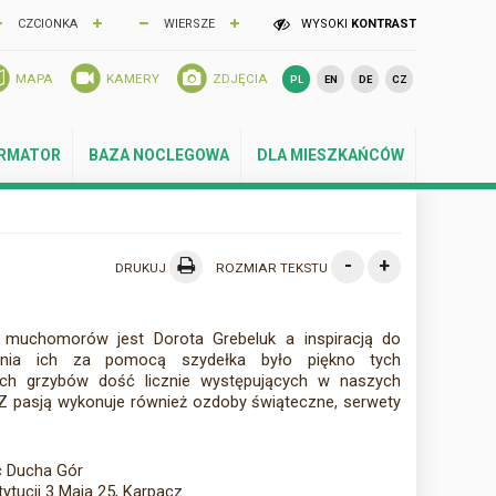
CZCIONKA
WIERSZE
WYSOKI
KONTRAST
MAPA
KAMERY
ZDJĘCIA
PL
EN
DE
CZ
ORMATOR
BAZA NOCLEGOWA
DLA MIESZKAŃCÓW
-
+
DRUKUJ
ROZMIAR TEKSTU
muchomorów jest Dorota Grebeluk a inspiracją do
enia ich za pomocą szydełka było piękno tych
ch grzybów dość licznie występujących w naszych
 Z pasją wykonuje również ozdoby świąteczne, serwety
c Ducha Gór
tytucji 3 Maja 25, Karpacz