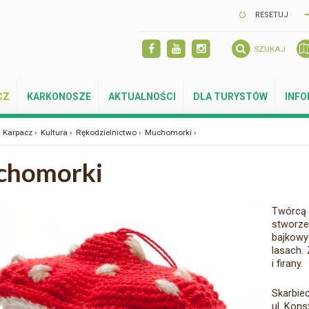
RESETUJ
SZUKAJ
CZ
KARKONOSZE
AKTUALNOŚCI
DLA TURYSTÓW
INF
Karpacz ›
Kultura ›
Rękodzielnictwo ›
Muchomorki ›
chomorki
Twórcą 
stworz
bajkowy
lasach.
i firany.
Skarbie
ul. Kons