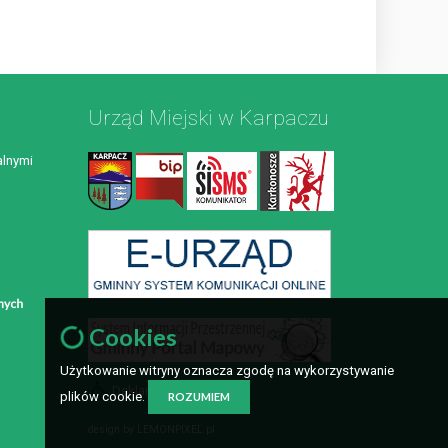
Urząd Miejski w Karpaczu
lnymi
Cookies
Użytkowanie witryny oznacza zgodę na wykorzystywanie
Deklaracja dostępności
plików cookie.
ROZUMIEM
design by
LEMONPIXEL.pl